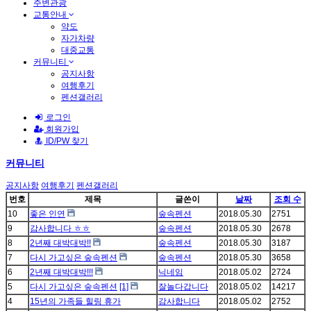
주변관광
교통안내
약도
자가차량
대중교통
커뮤니티
공지사항
여행후기
펜션갤러리
로그인
회원가입
ID/PW 찾기
커뮤니티
공지사항
여행후기
펜션갤러리
번호
제목
글쓴이
날짜
조회 수
10
좋은 인연
숲속펜션
2018.05.30
2751
9
감사합니다 ㅎㅎ
숲속펜션
2018.05.30
2678
8
2년째 대박대박!!
숲속펜션
2018.05.30
3187
7
다시 가고싶은 숲속펜션
숲속펜션
2018.05.30
3658
6
2년째 대박대박!!!
닉네임
2018.05.02
2724
5
다시 가고싶은 숲속펜션
[1]
잘놀다갑니다
2018.05.02
14217
4
15년의 가족들 힐링 휴가
감사합니다
2018.05.02
2752