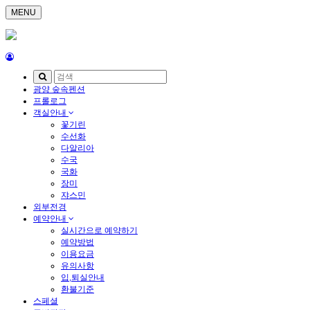
MENU
광양 숲속펜션
프롤로그
객실안내
꽃기린
수선화
다알리아
수국
국화
장미
쟈스민
외부전경
예약안내
실시간으로 예약하기
예약방법
이용요금
유의사항
입,퇴실안내
환불기준
스페셜