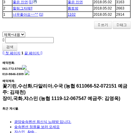
3
좋은 인연
[1]
좋은 인연
2018.05.02
3163
2
힐링그자체!!
황토방
2018.05.02
2663
1
너무좋아요~~^^
[1]
1102
2018.05.02
2914
쓰기
태그
검색
첫 페이지
1
끝 페이지
예약전화.
061-772-5709
010-9846-3309
예약계좌.
꽃기린,수선화,다알리아,수국 (농협 611066-52-072151 예금
주: 김재천)
장미,국화,쟈스민 (농협 1119-12-067547 예금주: 김영옥)
최근 게시물.
광양숲속펜션 최신식 노래방 입니다.
숲속펜션 정원을 보러 오세요
쟈스민 &nb...