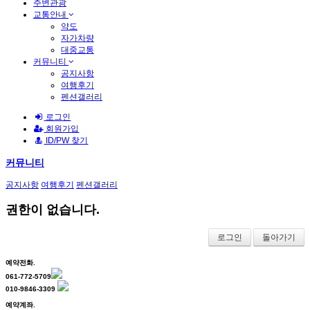
주변관광
교통안내
약도
자가차량
대중교통
커뮤니티
공지사항
여행후기
펜션갤러리
로그인
회원가입
ID/PW 찾기
커뮤니티
공지사항
여행후기
펜션갤러리
권한이 없습니다.
로그인
돌아가기
예약전화.
061-772-5709
010-9846-3309
예약계좌.