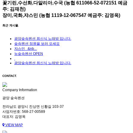
꽃기린,수선화,다알리아,수국 (농협 611066-52-072151 예금
주: 김재천)
장미,국화,쟈스민 (농협 1119-12-067547 예금주: 김영옥)
최근 게시물.
광양숲속펜션 최신식 노래방 입니다.
숲속펜션 정원을 보러 오세요
쟈스민 &nb...
뉴숲속펜션 OPEN
광양숲속펜션 최신식 노래방 입니다.
CONTACT.
Company Information
광양 숲속펜션
전라남도 광양시 진상면 신황길 103-37
사업자번호: 568-27-00589
대표자: 김영옥
VIEW MAP