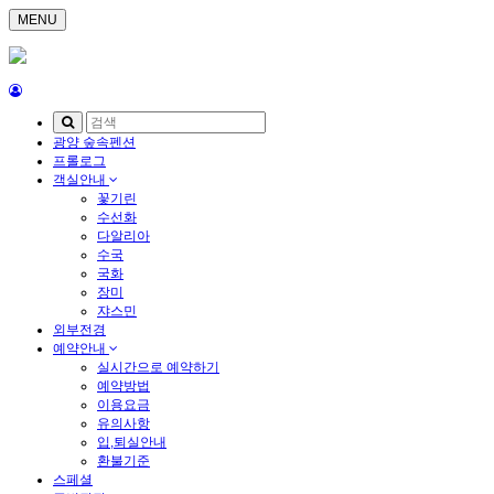
MENU
광양 숲속펜션
프롤로그
객실안내
꽃기린
수선화
다알리아
수국
국화
장미
쟈스민
외부전경
예약안내
실시간으로 예약하기
예약방법
이용요금
유의사항
입,퇴실안내
환불기준
스페셜