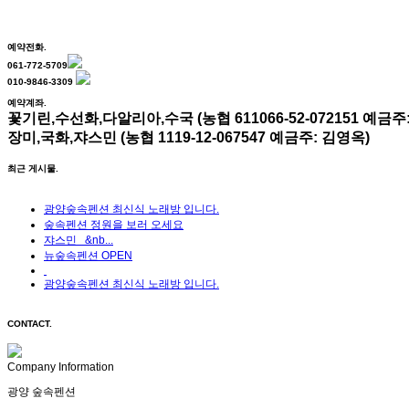
예약전화.
061-772-5709
010-9846-3309
예약계좌.
꽃기린,수선화,다알리아,수국 (농협 611066-52-072151 예금주
장미,국화,쟈스민 (농협 1119-12-067547 예금주: 김영옥)
최근 게시물.
광양숲속펜션 최신식 노래방 입니다.
숲속펜션 정원을 보러 오세요
쟈스민 &nb...
뉴숲속펜션 OPEN
광양숲속펜션 최신식 노래방 입니다.
CONTACT.
Company Information
광양 숲속펜션