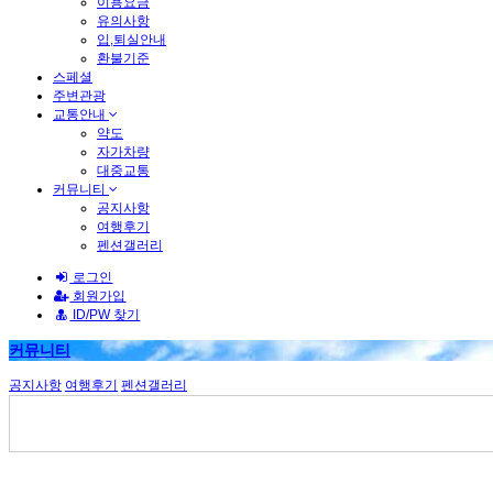
이용요금
유의사항
입,퇴실안내
환불기준
스페셜
주변관광
교통안내
약도
자가차량
대중교통
커뮤니티
공지사항
여행후기
펜션갤러리
로그인
회원가입
ID/PW 찾기
커뮤니티
공지사항
여행후기
펜션갤러리