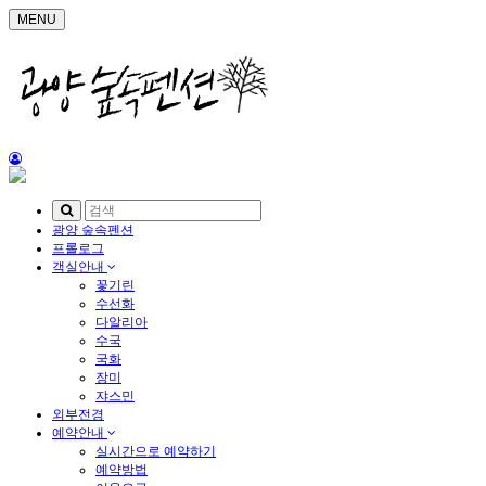
MENU
광양 숲속펜션
프롤로그
객실안내
꽃기린
수선화
다알리아
수국
국화
장미
쟈스민
외부전경
예약안내
실시간으로 예약하기
예약방법