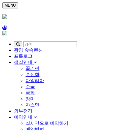
MENU
광양 숲속펜션
프롤로그
객실안내
꽃기린
수선화
다알리아
수국
국화
장미
쟈스민
외부전경
예약안내
실시간으로 예약하기
예약방법