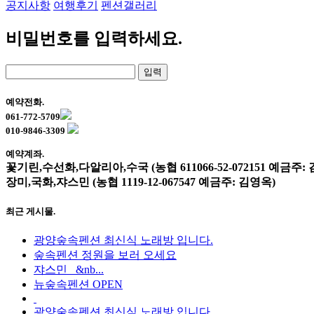
공지사항
여행후기
펜션갤러리
비밀번호를 입력하세요.
예약전화.
061-772-5709
010-9846-3309
예약계좌.
꽃기린,수선화,다알리아,수국 (농협 611066-52-072151 예금주:
장미,국화,쟈스민 (농협 1119-12-067547 예금주: 김영옥)
최근 게시물.
광양숲속펜션 최신식 노래방 입니다.
숲속펜션 정원을 보러 오세요
쟈스민 &nb...
뉴숲속펜션 OPEN
광양숲속펜션 최신식 노래방 입니다.