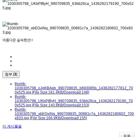
아름다운 숲속펜션!!
첨부 [
3
]
thumb-
1030305798_oJgKBApb_990709835_b693085b_1436282177812_70
0x525.jpg
[File Size:161.4KB/Download:148]
thumb-
1030305798_UKbPIByH_990709835_63bb26ca_1436282179190_70
0x525.jpg
[File Size:140.8KB/Download:153]
thumb-
1030305798_xbEGviNq_990709835_00881c7a_1436282180602_700
x933.jpg
[File Size:166.9KB/Download:155]
이 게시물을
목록