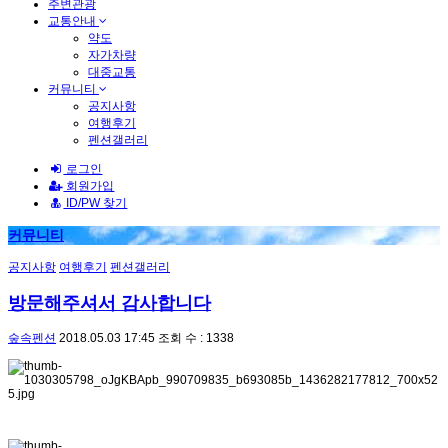
주변관광
교통안내
약도
자가차량
대중교통
커뮤니티
공지사항
여행후기
펜션갤러리
로그인
회원가입
ID/PW 찾기
커뮤니티
공지사항
여행후기
펜션갤러리
방문해주셔서 감사합니다
숲속펜션
2018.05.03 17:45
조회 수 : 1338