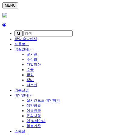
MENU
광양 숲속펜션
프롤로그
객실안내
꽃기린
수선화
다알리아
수국
국화
장미
쟈스민
외부전경
예약안내
실시간으로 예약하기
예약방법
이용요금
유의사항
입,퇴실안내
환불기준
스페셜