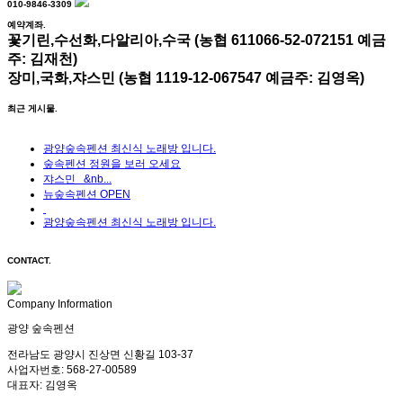
010-9846-3309
예약계좌.
꽃기린,수선화,다알리아,수국 (농협 611066-52-072151 예금
주: 김재천)
장미,국화,쟈스민 (농협 1119-12-067547 예금주: 김영옥)
최근 게시물.
광양숲속펜션 최신식 노래방 입니다.
숲속펜션 정원을 보러 오세요
쟈스민 &nb...
뉴숲속펜션 OPEN
광양숲속펜션 최신식 노래방 입니다.
CONTACT.
Company Information
광양 숲속펜션
전라남도 광양시 진상면 신황길 103-37
사업자번호: 568-27-00589
대표자: 김영옥