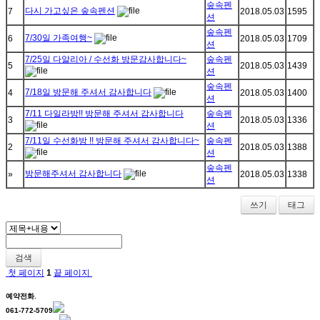
숲속펜
다시 가고싶은 숲속펜션
7
2018.05.03
1595
션
숲속펜
7/30일 가족여행~
6
2018.05.03
1709
션
7/25일 다알리아 / 수선화 방문감사합니다~
숲속펜
5
2018.05.03
1439
션
숲속펜
7/18일 방문해 주셔서 감사합니다
4
2018.05.03
1400
션
7/11 다일라방!! 방문해 주셔서 감사합니다
숲속펜
3
2018.05.03
1336
션
7/11일 수선화방 !! 방문해 주셔서 감사합니다~
숲속펜
2
2018.05.03
1388
션
숲속펜
방문해주셔서 감사합니다
»
2018.05.03
1338
션
쓰기
태그
검색
첫 페이지
1
끝 페이지
예약전화.
061-772-5709